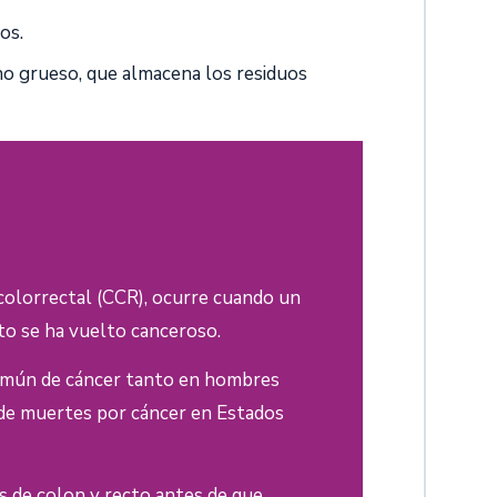
os.
ino grueso, que almacena los residuos
 colorrectal (CCR), ocurre cuando un
to se ha vuelto canceroso.
común de cáncer tanto en hombres
 de muertes por cáncer en Estados
s de colon y recto antes de que