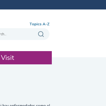
Topics A-Z
 Visit
 si hay enfermedades como el