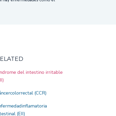
ELATED
ndrome del intestino irritable
II)
áncercolorrectal (CCR)
nfermedadinflamatoria
testinal (EII)