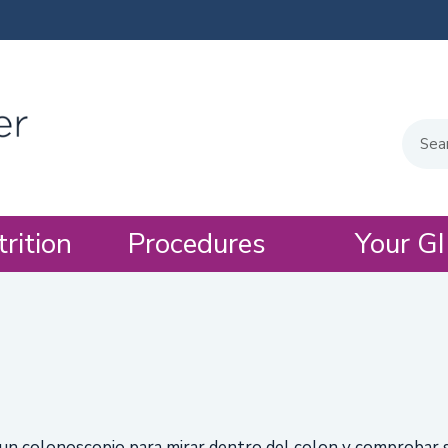
trition
Procedures
Your GI
 un colonoscopio para mirar dentro del colon y comprobar