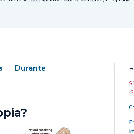
s
Durante
R
Sí
(S
C
opia?
E
in